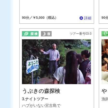
90分／￥5,000（税込）
90
詳細
ツアー番号03-3
うぷきの森探検
や
3.ナイトツアー
漁
ハブがいない宮古島で