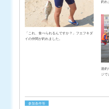
釣れ
「これ、食べられるんですか？」フエフキダ
イの仲間が釣れました。
港釣
ジで
参加条件等