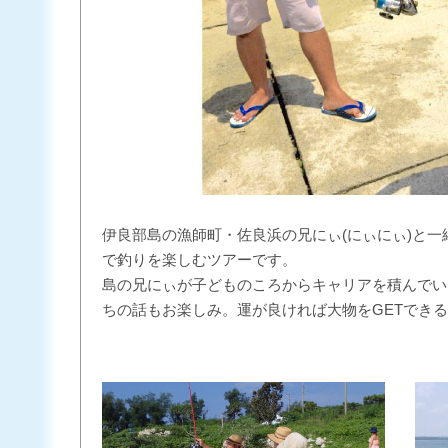
伊良部島の漁師町・佐良浜の兄にぃ
(にぃにぃ)
と一
で釣りを楽しむツアーです。
島の兄にぃが子どものころからキャリアを積んでい
ちの話もお楽しみ。運が良ければ大物をGETでき