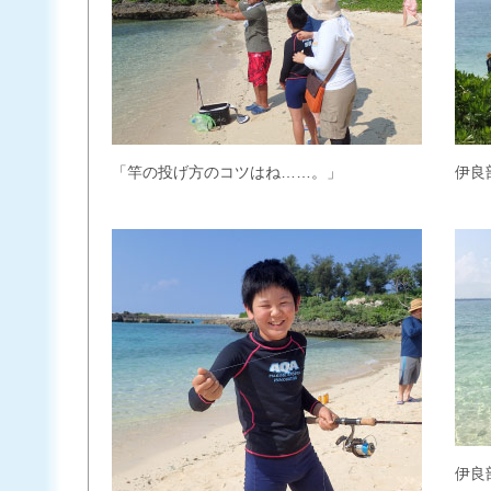
「竿の投げ方のコツはね……。」
伊良
伊良